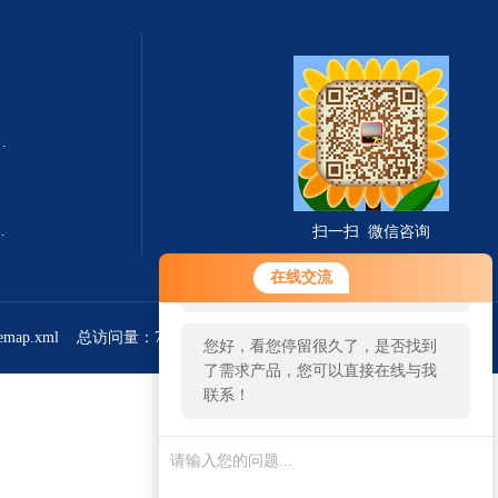
式总固体溶解度TDS测定仪
滤波相关红外吸收法）
扫一扫 微信咨询
您好！欢迎前来咨询，很高兴为您
在线交流
服务，请问您要咨询什么问题呢？
temap.xml
总访问量：766270
管理登陆
您好，看您停留很久了，是否找到
了需求产品，您可以直接在线与我
联系！