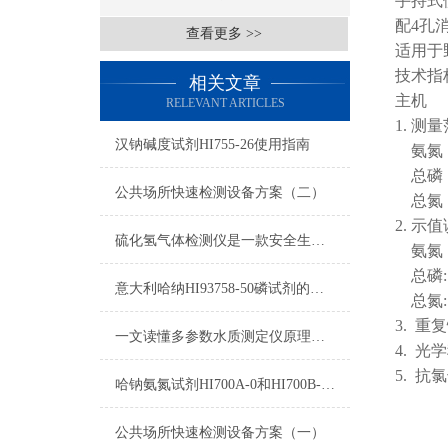
手持式
配4孔
查看更多 >>
适用于
技术指
相关文章
主机
RELEVANT ARTICLES
1. 
汉钠碱度试剂HI755-26使用指南
氨氮：0
总磷：0
公共场所快速检测设备方案（二）
总氮：0.
2. 示
硫化氢气体检测仪是一款安全生产的重要监测仪表
氨氮：
总磷: 
意大利哈纳HI93758-50磷试剂的区别
总氮: 
3. 重
一文读懂多参数水质测定仪原理：COD、氨氮、总磷同步检测技术解析
4. 光
5. 抗
哈钠氨氮试剂HI700A-0和HI700B-0使用方法
公共场所快速检测设备方案（一）