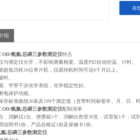
在
介绍
COD/氨氮/总磷三参数测定仪
特点
消解仪与测定仪分开，不影响测量精度。温度PID自动控温、计时。
高性能超低功耗16位单片机，仪器待机时间可达6个月以上。
作省时。
冷光源、窄带干涉光学系统，光学稳定性好。
数据断电保护功能。
可各保存标准曲线30条及199个测定值（含带时间标签年、月、日
COD/氨氮/总磷三参数测定仪
配制清单
台、消解仪1台、便携箱1个、消解比色管30支，试管架1个，试剂1
用说明书1份，产品合格证1份及保修卡1份。
/氨氮/总磷三参数测定仪