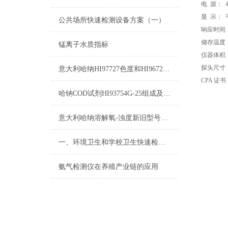
电 源： 4
显 示：
公共场所快速检测设备方案（一）
响应时间：
储存温度：-
锰离子水质指标
仪器体积：8.
探头尺寸：长
意大利哈纳HI97727色度和HI96727色度的区别
CPA 证
哈钠COD试剂HI93754G-25组成及测量范围
意大利哈纳溶解氧-浊度新旧型号对照表2015
一、环境卫生和学校卫生快速检测设备方案
氨气检测仪在养殖产业链的应用