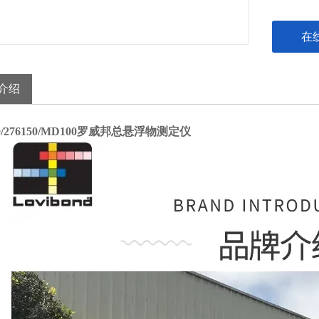
在
介绍
70/276150/MD100罗威邦总悬浮物测定仪