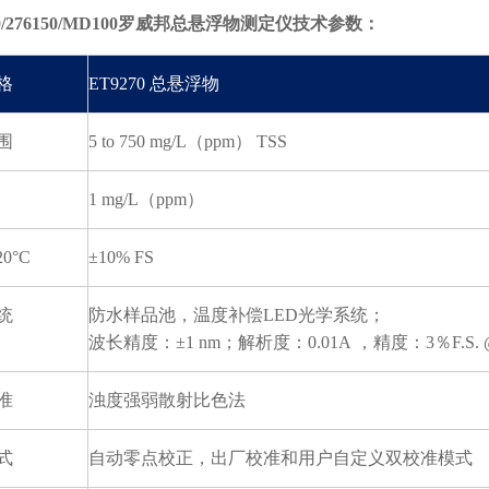
70/276150/MD100罗威邦总悬浮物测定仪
技术参数：
格
ET9270
总悬浮物
围
5 to 750 mg/L
（ppm） TSS
1 mg/L
（ppm）
0°C
±10% FS
统
防水样品池，温度补偿LED
光学系统；
波长精度：±1 nm；
解析度
：0.01A ，
精度
：3％F.S. @
准
浊度强弱散射比色法
式
自动零点校正，出厂校准和用户自定义双校准模式