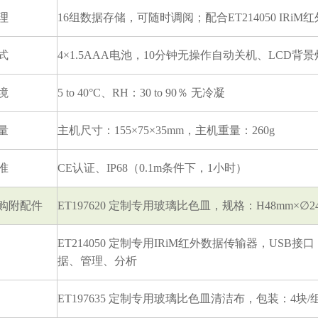
理
16组数据存储，可随时调阅；配合ET214050 IRi
式
4×1.5AAA电池
，10
分钟无操作自动关机
、LCD背景
境
5 to 40°C
、RH：30 to 90％ 无冷凝
量
主机尺寸
：155×75×35mm，
主机重量
：260g
准
CE认证
、IP68（0.1m
条件下
，1小时）
购附配件
ET197620 定制专用玻璃比色皿，
规格：H48mm×
∅
2
ET214050 定制专用IRiM红外数据传输器，USB
接口
据、管理、分析
ET197635 定制专用玻璃比色皿清洁布，包装
：4块/