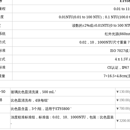
ET93
号
0.01 to 1
量程
0.01NTU
0.01 to 100 NTU
0.1 NTU
100.0 
析度
(
)；
(
±2%
±0.01NTU
0 to 500 NT
度
读数的
或
(
860n
系统
红外光源(
0.02
10
1000NTU
7
方式
，
，
尺寸重量
ISO 7027
标准
或
4 x 1.5V 
方式
CE
IP67
标准
认证，
7×16.5×4.8cm
重量
(
：
500 mL '
-50
￥
130.00
玻璃比色皿清洗液，
4
'
18
￥
190.00
比色皿清洗布，
块每组
3
/
ET93800 '
￥
700.00
比色皿含盖，
个
组，适用于
0.02
10
1000NTU
浊度校准标准组，标准值：
、
、
，包装：比色皿装
￥
3200.0
'