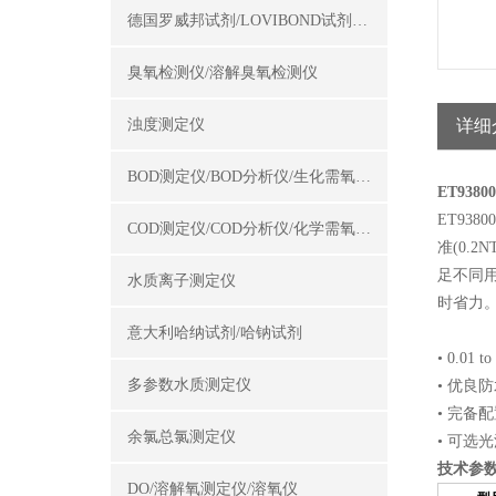
德国罗威邦试剂/LOVIBOND试剂/罗威邦试剂
臭氧检测仪/溶解臭氧检测仪
浊度测定仪
详细
BOD测定仪/BOD分析仪/生化需氧量测定仪
ET93
ET93
COD测定仪/COD分析仪/化学需氧量测定仪
准(0.
足不同
水质离子测定仪
时省力
意大利哈纳试剂/哈钠试剂
• 0.01
多参数水质测定仪
• 优良
• 完备
余氯总氯测定仪
• 可选光
技术参
DO/溶解氧测定仪/溶氧仪