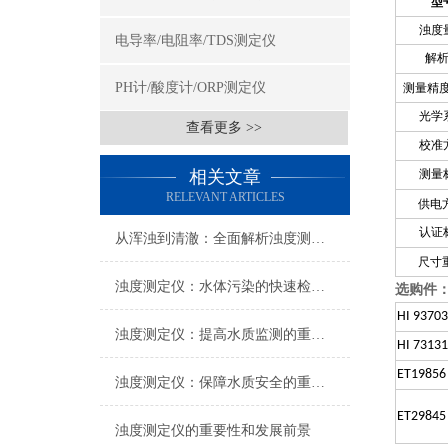
型
浊度
电导率/电阻率/TDS测定仪
解
PH计/酸度计/ORP测定仪
测量精
光学
查看更多 >>
校准
相关文章
测量
RELEVANT ARTICLES
供电
认证
从浑浊到清澈：全面解析浊度测定仪在水质监测中的关键角色
尺寸
浊度测定仪：水体污染的快速检测仪器
选购件
HI 93703
浊度测定仪：提高水质监测的重要工具
HI 7313
ET19856
浊度测定仪：保障水质安全的重要设备
ET29845
浊度测定仪的重要性和发展前景