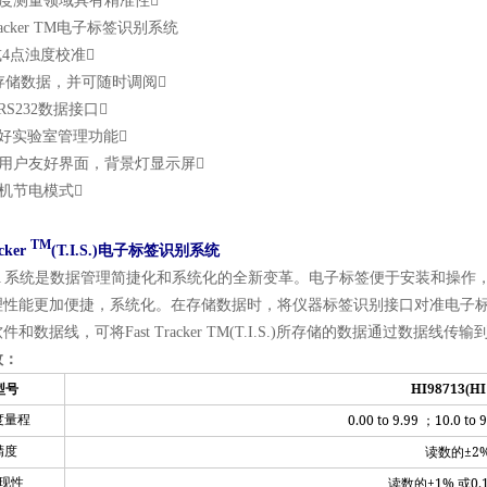
浊度测量领域具有精准性
 Tracker TM电子标签识别系统
3或4点浊度校准
0个存储数据，并可随时调阅
或RS232数据接口
P良好实验室管理功能
化用户友好界面，背景灯显示屏
关机节电模式
TM
acker
(T.I.S.)电子标签识别系统
A 系统是数据管理简捷化和系统化的全新变革。电子标签便于安装和操作，仅
性能更加便捷，系统化。在存储数据时，将仪器标签识别接口对准电子标签，
件和数据线，可将Fast Tracker TM(T.I.S.)所存储的数据通过数
数：
HI98713
HI
型号
(
0.00 to 9.99
10.0 to 
度量程
；
±2%
精度
读数的
±1%
0.
现性
读数的
或