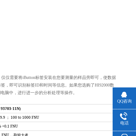
仅需要将iButton标签安装在您要测量的样品旁即可，使数据
即可识别标签ID和时间等信息。如果您选购了HI92000数
据线传输到电脑中，进行进一步的分析处理等操作。
QQ咨询
 93703-11N
)
99.9
100 to 1000 FNU
；
电话
 +0.1 FNU
1 FNU
,
，
取较大者