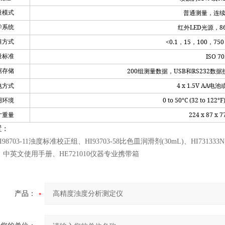
量模式
普通测量，连
LED
8
学系统
红外
光源，
<0.1
15
100
750
准方式
，
，
，
ISO 70
量标准
200
USB
RS232
据存储
组测量数据，
和
数据
4 x 1.5V AA
电方式
电池
0 to 50°C (32 to 122°F
用环境
224 x 87 x 
寸重量
置：
98703-11浊度标准校正组、HI93703-58比色皿润滑剂(30mL)、HI731333N
)、中英文使用手册、HE721010仪器专业携带箱
产品：