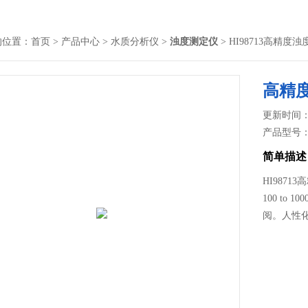
的位置：
首页
>
产品中心
>
水质分析仪
>
浊度测定仪
> HI98713高精度
高精
更新时间： 2
产品型号
简单描述
HI98713
100 to
阅。人性