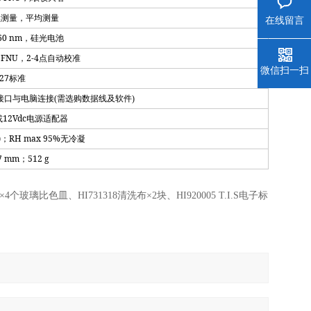
续测量，平均测量
在线留言
60 nm
，硅光电池
 FNU
2-4
，
点自动校准
微信扫一扫
27
标准
接口与电脑连接(需选购数据线及软件)
12Vdc
或
电源适配器
)
RH max 95%
；
无冷凝
77 mm
512 g
；
×4个玻璃比色皿、HI731318清洗布×2块、HI920005 T.I.S电子标