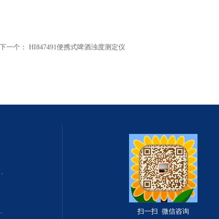
下一个：
HI847491便携式啤酒浊度测定仪
式总固体溶解度TDS测定仪
滤波相关红外吸收法）
扫一扫 微信咨询