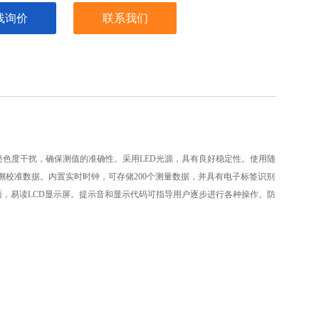
线询价
联系我们
类色度干扰，确保测值的准确性。采用
LED
光源，具有良好稳定性。使用随
溯校准数据。内置实时时钟，可存储
200
个测量数据，并具有电子标签识别
面，易读
LCD
显示屏。提示音和显示代码可指导用户逐步进行各种操作。防