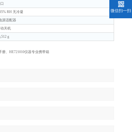
接口
微信扫一扫
 95% RH
无冷凝
电源适配器
自动关机
;512 g
手册、
HE721010
仪器专业携带箱