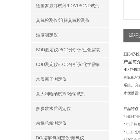
德国罗威邦试剂/LOVIBOND试剂/罗威邦试剂
臭氧检测仪/溶解臭氧检测仪
浊度测定仪
详细
BOD测定仪/BOD分析仪/生化需氧量测定仪
HI84
产品简
COD测定仪/COD分析仪/化学需氧量测定仪
HI847492
机标配的
水质离子测定仪
系统。具
水便携设
意大利哈纳试剂/哈钠试剂
多参数水质测定仪
产品特点
* HI84749
余氯总氯测定仪
*
电子标
* LED
光
DO/溶解氧测定仪/溶氧仪