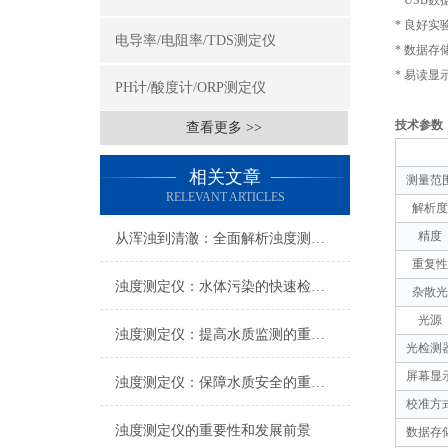
* USB
数
*
良好实
电导率/电阻率/TDS测定仪
*
数据存
*
易读显
PH计/酸度计/ORP测定仪
技术参数
查看更多 >>
相关文章
测量范
RELEVANT ARTICLES
解析度
精度
从浑浊到清澈：全面解析浊度测定仪在水质监测中的关键角色
重复性
浊度测定仪：水体污染的快速检测仪器
杂散光
光源
浊度测定仪：提高水质监测的重要工具
光检测
屏幕显
浊度测定仪：保障水质安全的重要设备
校准方
浊度测定仪的重要性和发展前景
数据存