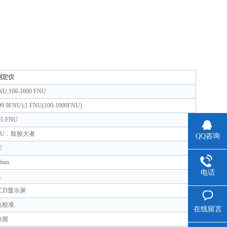
测定仪
FNU;100-1000 FNU
-99.9FNU
)
;1 FNU
(
100-1000FNU
)
05 FNU
NU
，取较大者
QQ咨询
U
0nm
电话
池
CD
显示屏
点校准
在线留言
数据