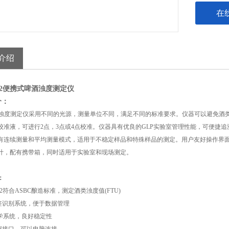
在
介绍
7492便携式啤酒浊度测定仪
介：
浊度测定仪采用不同的光源，测量单位不同，满足不同的标准要求。仪器可以避免酒
校准液，可进行
2
点，
3
点或
4
点校准。仪器具有优良的
GLP
实验室管理性能，可便捷追
有连续测量和平均测量模式，适用于不稳定样品和特殊样品的测定。用户友好操作界
计，配有携带箱，同时适用于实验室和现场测定。
：
2
符合
ASBC
酿造标准，测定酒类浊度值(
FTU
)
签识别系统，便于数据管理
学系统，良好稳定性