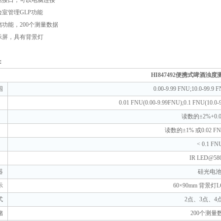
据接口，可以电脑连接
验室管理
GLP
功能
储功能，
200
个测量数据
示屏，具有背景灯
：
HI847492
便携式啤酒浊度
围
0.00-9.99 FNU;10.0-99.9 
0.01 FNU
(
0.00-9.99FNU
)
;0.1 FNU
(
10.0
读数的
±2%+0.
读数的
±1%
或
0.02 F
< 0.1 FN
IR LED@58
器
硅光电
示
60×90mm
背景灯
L
式
2
点、
3
点、
4
储
200
个测量