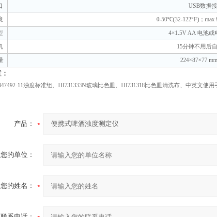
口
USB
数据
境
0-50
℃
(
32-122°F
)；
max
型
4×1.5V AA
电池或
机
15
分钟不用后
量
224×87×77 mm
置：
847492-11
浊度标准组、
HI731333N
玻璃比色皿、
HI731318
比色皿清洗布、中英文使用
产品：
您的单位：
您的姓名：
联系电话：