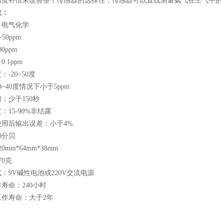
温度补偿来改善整个传感器的选择性，传感器可以直线测量氨气在空气中
数：
：电气化学
50ppm
0ppm
.1ppm
-20~50度
0~40度情况下小于5ppm
：少于150秒
：15-90%非结露
使用后输出误差：小于4%
0分贝
0mm*64mm*38mm
70克
：9V碱性电池或220V交流电源
寿命：240小时
工作寿命：大于2年