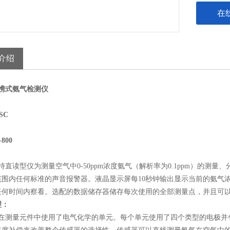
在
介绍
0便携式氨气检测仪
SC
-800
0手持直读型仪为测量空气中0-50ppm浓度氨气（解析率为0.1ppm）
范围内任何标准的声音报警器。液晶显示屏每10秒钟输出显示当前的氨气浓
任何时间内察看。选配的数据储存器储存每次使用的全部测量点，并且可
理：
00是在测量元件中使用了电气化学的单元。每个单元使用了四个类型的电极