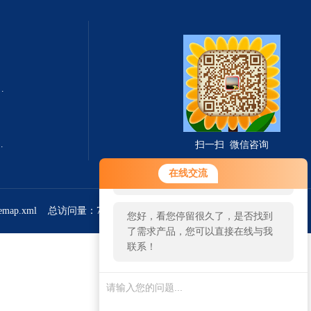
式总固体溶解度TDS测定仪
滤波相关红外吸收法）
扫一扫 微信咨询
您好！欢迎前来咨询，很高兴为您
在线交流
服务，请问您要咨询什么问题呢？
temap.xml
总访问量：766827
管理登陆
您好，看您停留很久了，是否找到
了需求产品，您可以直接在线与我
联系！