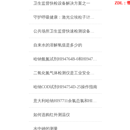
ZDL
卫生监督快检设备解决方案之一
守护呼吸健康：激光尘埃粒子计数器在洁净环境中的应用
公共场所卫生监督快速检测设备（三） -1
自来水的溶解氧值是多少的
哈钠氨氮试剂HI94764B-0和HI94764-0测量原理
二氧化氮气体检测仪是工业安全生产中*的防护设备
哈纳COD试剂HI94754D-25操作指南
意大利哈纳HI97711余氯总氯和HI96711余氯总氯的区别
如何选购红外测温仪
水中砷的测量