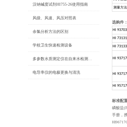
汉钠碱度试剂HI755-26使用指南
测量方法
风级、风速、风压对照表
选购件
HI 93703
余氯分析方法的区别
HI 7313
学校卫生快速检测设备
HI 7313
HI 93717
多参数水质测定仪在自来水检测上的应用
电导率仪的电极更换与清洗
HI 93717
HI 95717
标准配
磷酸盐(P
手册，
HI967