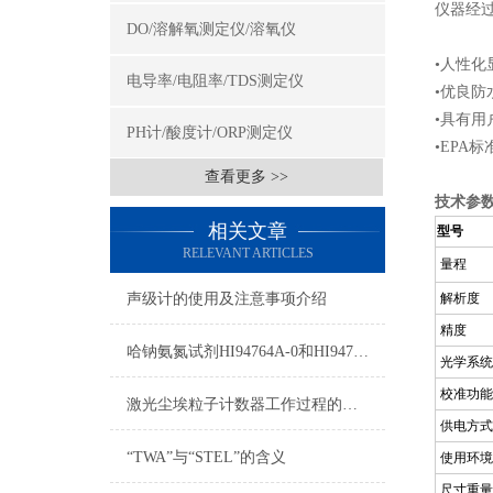
仪器经过
DO/溶解氧测定仪/溶氧仪
•人性化
电导率/电阻率/TDS测定仪
•优良
•具有
PH计/酸度计/ORP测定仪
•EPA
查看更多 >>
技术参
相关文章
型号
RELEVANT ARTICLES
量程
声级计的使用及注意事项介绍
解析度
精度
哈钠氨氮试剂HI94764A-0和HI94764-0测量原理
光学系统
校准功能
激光尘埃粒子计数器工作过程的简述
供电方式
“TWA”与“STEL”的含义
使用环境
尺寸重量