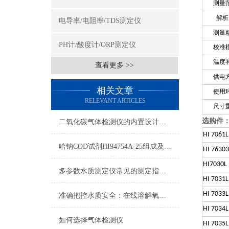
测量
解析
电导率/电阻率/TDS测定仪
测量
PH计/酸度计/ORP测定仪
校准
温度
查看更多 >>
供电
相关文章
使用
RELEVANT ARTICLES
尺寸
选购件
二氧化碳气体检测仪的内置设计非常巧妙
HI 7061L
哈钠COD试剂HI94754A-25组成及测量范围
HI 76303
HI7030L
多参数水质测定仪常见的测定指标您了解吗？
HI 7031L
HI 7033L
准确把控水质安全：在线溶解氧测定仪助力环保监测
HI 7034L
如何选择气体检测仪
HI 7035L