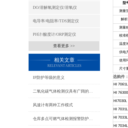
型
DO/溶解氧测定仪/溶氧仪
测量
解析
电导率/电阻率/TDS测定仪
测量
PH计/酸度计/ORP测定仪
校准
温度
查看更多 >>
供电
相关文章
使用
RELEVANT ARTICLES
尺寸
选购件
IP防护等级的意义
HI 7061L
二氧化碳气体检测仪具有广阔的应用市场
HI 76300
HI7030L
风速计有两种工作模式
HI 7031L
HI 7033L
仓库多点可燃气体检测报警防护解决方案
HI 7034L