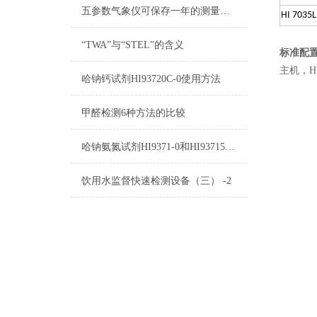
五参数气象仪可保存一年的测量数据
HI 7035L
“TWA”与“STEL”的含义
标准配
主机，H
哈钠钙试剂HI93720C-0使用方法
甲醛检测6种方法的比较
哈钠氨氮试剂HI9371-0和HI93715B-0使用方法
饮用水监督快速检测设备（三） -2