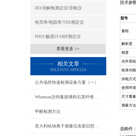
技术参
DO/溶解氧测定仪/溶氧仪
型号
电导率/电阻率/TDS测定仪
量程
PH计/酸度计/ORP测定仪
解析度
查看更多 >>
精度
光学系统
相关文章
RELEVANT ARTICLES
校准功能
供电方式
公共场所快速检测设备方案（一）
使用环境
尺寸重量
Whatman沃特曼玻璃和石英纤维滤纸/滤膜
测量方法
甲醛检测方法
意大利哈纳离子测量仪表新旧型号对照表2015
选购件