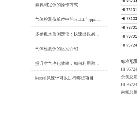
HI 93703
氨氮测定仪的操作方式
HI 7313
HI 7313
气体检测仪单位中的%LEL与ppm的区别
HI 93701
多参数水质测定仪：快速出数易携带，助力野外水样即时分析
HI 93701
HI 95724
气体检测仪的区别介绍
标准配
提升空气净化效率：如何利用激光尘埃粒子计数器优化空气洁净系统
HI 957
余氯总氯
kestrel风速计可以进行哪些项目
HI 957
余氯总氯