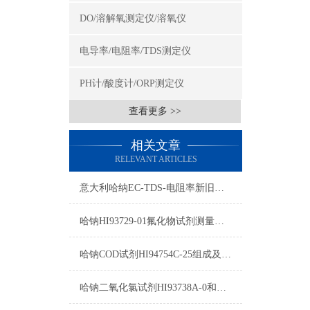
DO/溶解氧测定仪/溶氧仪
电导率/电阻率/TDS测定仪
PH计/酸度计/ORP测定仪
查看更多 >>
相关文章
RELEVANT ARTICLES
意大利哈纳EC-TDS-电阻率新旧型号对照表2015
哈钠HI93729-01氟化物试剂测量原理/量程/操作方法
哈钠COD试剂HI94754C-25组成及测量范围
哈钠二氧化氯试剂HI93738A-0和HI93738B-0使用方法