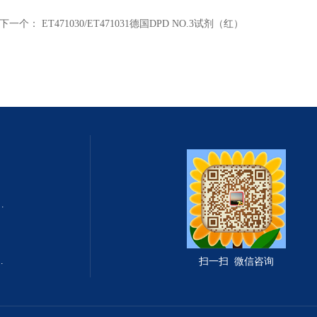
下一个：
ET471030/ET471031德国DPD NO.3试剂（红）
式总固体溶解度TDS测定仪
滤波相关红外吸收法）
扫一扫 微信咨询