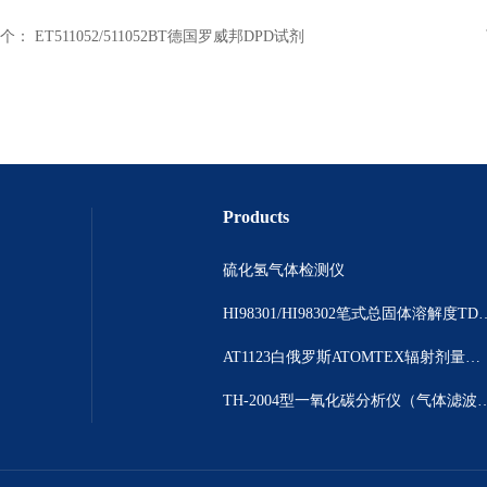
个：
ET511052/511052BT德国罗威邦DPD试剂
Products
硫化氢气体检测仪
HI98301/HI98302笔
AT1123白俄罗斯ATOMTEX辐射剂量测量仪
TH-2004型一氧化碳分析仪（气体