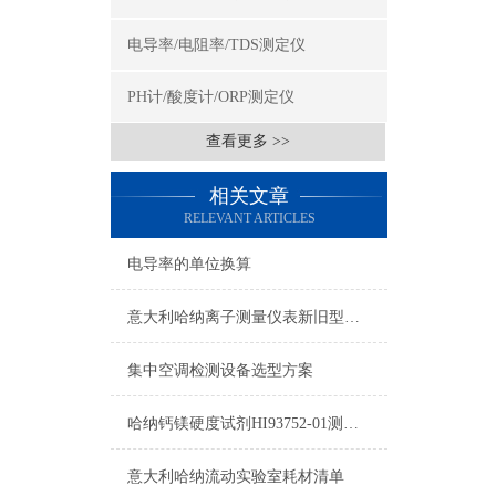
电导率/电阻率/TDS测定仪
PH计/酸度计/ORP测定仪
查看更多 >>
相关文章
RELEVANT ARTICLES
电导率的单位换算
意大利哈纳离子测量仪表新旧型号对照表2015
集中空调检测设备选型方案
哈纳钙镁硬度试剂HI93752-01测量原理及量程
意大利哈纳流动实验室耗材清单