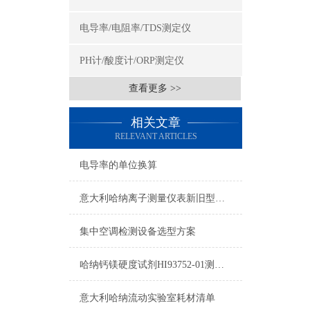
电导率/电阻率/TDS测定仪
PH计/酸度计/ORP测定仪
查看更多 >>
相关文章
RELEVANT ARTICLES
电导率的单位换算
意大利哈纳离子测量仪表新旧型号对照表2015
集中空调检测设备选型方案
哈纳钙镁硬度试剂HI93752-01测量原理及量程
意大利哈纳流动实验室耗材清单