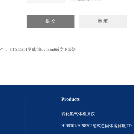
个：
ET513231罗威邦lovibond碱度-P试剂
Products
硫化氢气体检测仪
HI98301/HI98302笔