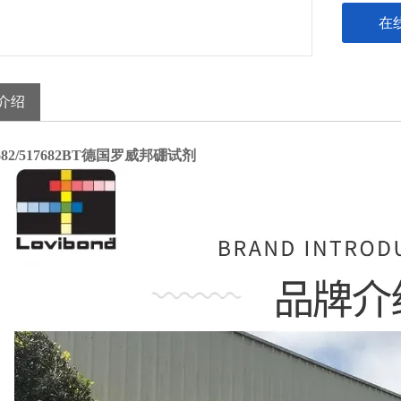
在
介绍
7682/517682BT德国罗威邦硼试剂