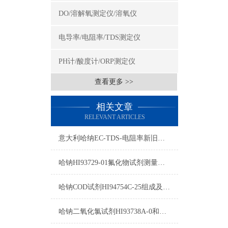
DO/溶解氧测定仪/溶氧仪
电导率/电阻率/TDS测定仪
PH计/酸度计/ORP测定仪
查看更多 >>
相关文章
RELEVANT ARTICLES
意大利哈纳EC-TDS-电阻率新旧型号对照表2015
哈钠HI93729-01氟化物试剂测量原理/量程/操作方法
哈钠COD试剂HI94754C-25组成及测量范围
哈钠二氧化氯试剂HI93738A-0和HI93738B-0使用方法