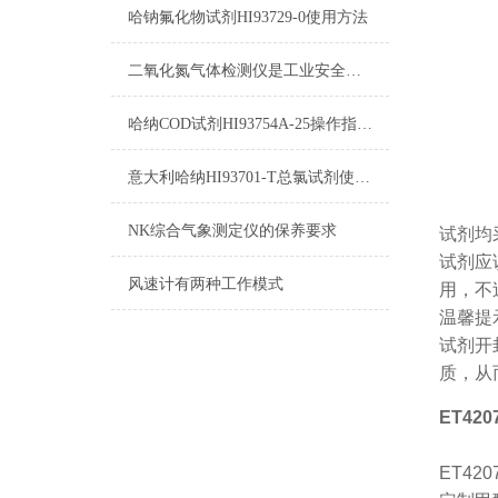
哈钠氟化物试剂HI93729-0使用方法
二氧化氮气体检测仪是工业安全生产中*的防护设备
哈纳COD试剂HI93754A-25操作指南及测量标准
意大利哈纳HI93701-T总氯试剂使用说明及详细参数
NK综合气象测定仪的保养要求
试剂均
试剂应
风速计有两种工作模式
用，不
温馨提
试剂开
质，从
ET42
ET420