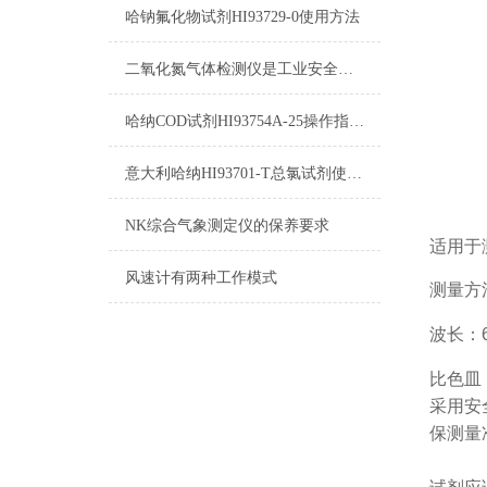
哈钠氟化物试剂HI93729-0使用方法
二氧化氮气体检测仪是工业安全生产中*的防护设备
哈纳COD试剂HI93754A-25操作指南及测量标准
意大利哈纳HI93701-T总氯试剂使用说明及详细参数
NK综合气象测定仪的保养要求
适用于测
风速计有两种工作模式
测量方
波长：6
比色皿
采用安
保测量