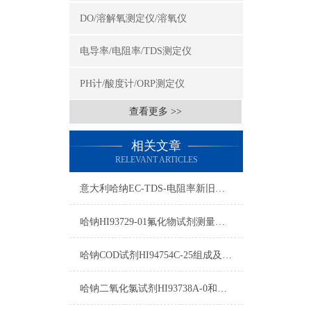
DO/溶解氧测定仪/溶氧仪
电导率/电阻率/TDS测定仪
PH计/酸度计/ORP测定仪
查看更多 >>
相关文章
RELEVANT ARTICLES
意大利哈纳EC-TDS-电阻率新旧型号对照表2015
哈钠HI93729-01氟化物试剂测量原理/量程/操作方法
哈钠COD试剂HI94754C-25组成及测量范围
哈钠二氧化氯试剂HI93738A-0和HI93738B-0使用方法