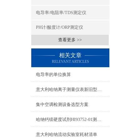
电导率/电阻率/TDS测定仪
PH计/酸度计/ORP测定仪
查看更多 >>
相关文章
RELEVANT ARTICLES
电导率的单位换算
意大利哈纳离子测量仪表新旧型号对照表2015
集中空调检测设备选型方案
哈纳钙镁硬度试剂HI93752-01测量原理及量程
意大利哈纳流动实验室耗材清单