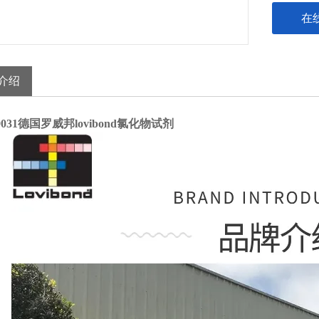
在
介绍
19031德国罗威邦lovibond氯化物试剂