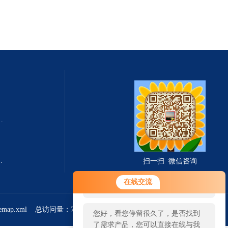
式总固体溶解度TDS测定仪
滤波相关红外吸收法）
扫一扫 微信咨询
您好！欢迎前来咨询，很高兴为您
在线交流
服务，请问您要咨询什么问题呢？
temap.xml
总访问量：766827
管理登陆
您好，看您停留很久了，是否找到
了需求产品，您可以直接在线与我