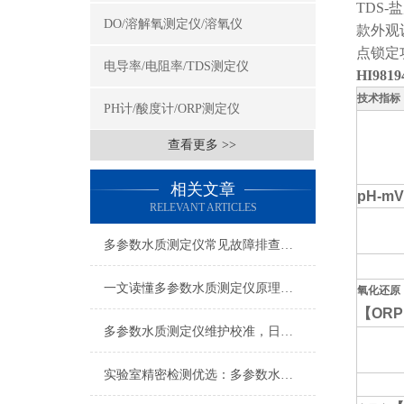
TDS
DO/溶解氧测定仪/溶氧仪
款外观
点锁定
电导率/电阻率/TDS测定仪
HI98
技术指标
PH计/酸度计/ORP测定仪
查看更多 >>
相关文章
pH-mV
RELEVANT ARTICLES
多参数水质测定仪常见故障排查：数值漂移、校准失败、光源老化，一步步教你快速定位并解决日常使用痛点
一文读懂多参数水质测定仪原理：COD、氨氮、总磷同步检测技术解析
氧化还原
【
ORP
多参数水质测定仪维护校准，日常清洁光路校准耗材更换故障排查方法
实验室精密检测优选：多参数水质测定仪简化流程提升检测效率