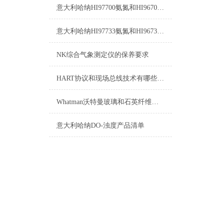
意大利哈纳HI97700氨氮和HI96700氨氮的区别
意大利哈纳HI97733氨氮和HI96733氨氮区别
NK综合气象测定仪的保养要求
HART协议和现场总线技术有哪些异同
Whatman沃特曼玻璃和石英纤维滤纸/滤膜
意大利哈纳DO-浊度产品清单