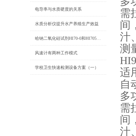
多
电导率与水质硬度的关系
需
间
水质分析仪提升水产养殖生产效益
汁
哈钠二氧化硅试剂HI70-0和HI705B-0测量原理
测
风速计有两种工作模式
HI
学校卫生快速检测设备方案（一）
适
自
多
需
间
汁