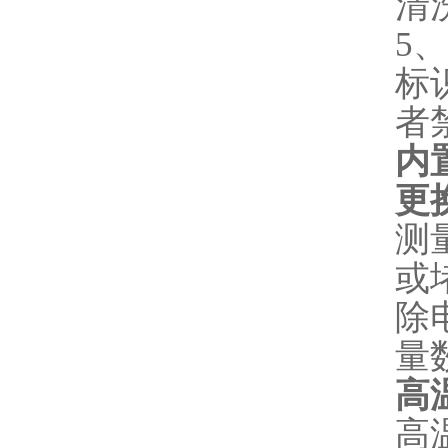
清
5
标
者
内
更
测
或
除
量
高
高