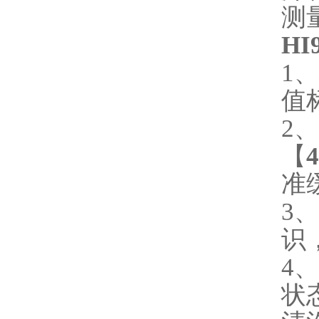
测
HI
1
值
2
【
准
3
识
4
状