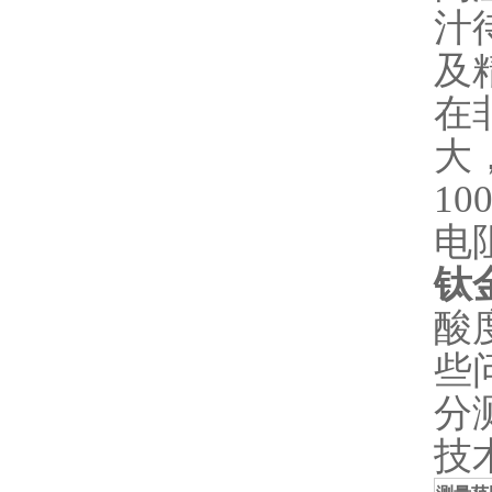
汁
及
在
大
1
电
钛
酸
些
分
技