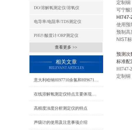
定制铜
DO/溶解氧测定仪/溶氧仪
可宁酸
HI747-
电导率/电阻率/TDS测定仪
使用预
预制高
PH计/酸度计/ORP测定仪
NIST
标
查看更多 >>
预测次
相关文章
标准配
RELEVANT ARTICLES
HI747-
定制铜
意大利哈纳HI97710余氯和HI96710余氯的区别
在线溶解氧测定仪特点主要体现在这几个方面
高精度浊度分析测定仪的特点
声级计的使用及注意事项介绍