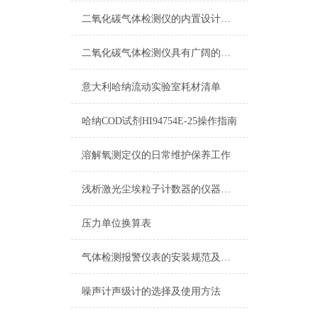
二氧化碳气体检测仪的内置设计非常巧妙
响
二氧化碳气体检测仪具有广阔的应用市场
意大利哈纳流动实验室耗材清单
电
哈纳COD试剂HI94754E-25操作指南
供
溶解氧测定仪的日常维护保养工作
浅析激光尘埃粒子计数器的仪器校准实验
外
压力单位换算表
气体检测报警仪表的安装规范及注意事项
四
噪声计声级计的选择及使用方法