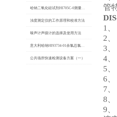
管
哈钠二氧化硅试剂HI705C-0测量原理
DIS
浊度测定仪的工作原理和校准方法
1
噪声计声级计的选择及使用方法
2、
意大利哈纳HI93734-01余氯总氯试剂操作说明
3、
4
公共场所快速检测设备方案（一）
5、
6、
7、
8、
9、