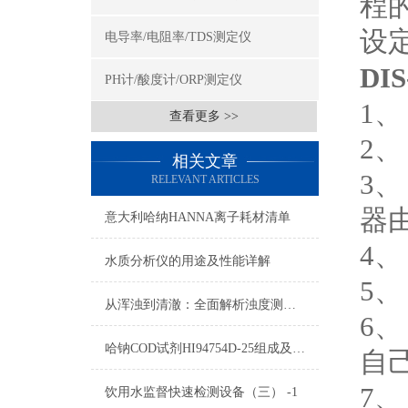
程
设
电导率/电阻率/TDS测定仪
DIS
PH计/酸度计/ORP测定仪
1、
查看更多 >>
2
相关文章
3
RELEVANT ARTICLES
器
意大利哈纳HANNA离子耗材清单
4
水质分析仪的用途及性能详解
5
从浑浊到清澈：全面解析浊度测定仪在水质监测中的关键角色
6
哈钠COD试剂HI94754D-25组成及测量范围
自
7
饮用水监督快速检测设备（三） -1