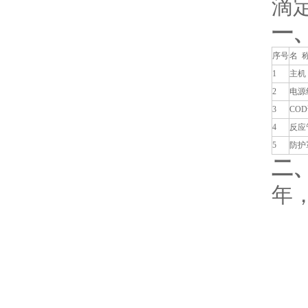
滴
序号
名 
1
主机
2
电源
3
CO
4
反应
5
防护
年