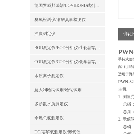
德国罗威邦试剂/LOVIBOND试剂/罗威邦试剂
臭氧检测仪/溶解臭氧检测仪
浊度测定仪
详细
BOD测定仪/BOD分析仪/生化需氧量测定仪
PWN
手持式便
COD测定仪/COD分析仪/化学需氧量测定仪
配4孔消
适用于野
水质离子测定仪
PWN-
主机
意大利哈纳试剂/哈钠试剂
1. 测
多参数水质测定仪
总磷：0.
总氮：0.
余氯总氯测定仪
2. 示
总磷: 
DO/溶解氧测定仪/溶氧仪