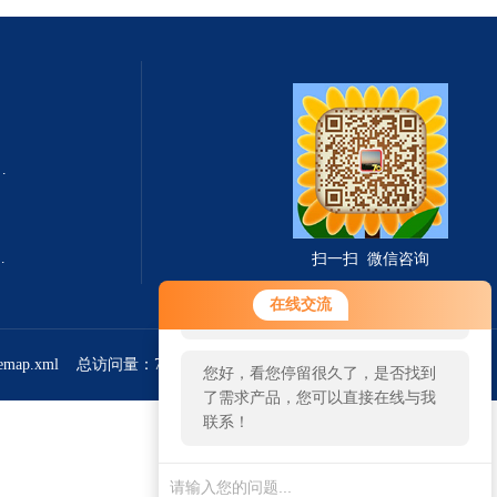
式总固体溶解度TDS测定仪
滤波相关红外吸收法）
扫一扫 微信咨询
您好！欢迎前来咨询，很高兴为您
在线交流
服务，请问您要咨询什么问题呢？
temap.xml
总访问量：765713
管理登陆
您好，看您停留很久了，是否找到
了需求产品，您可以直接在线与我
联系！