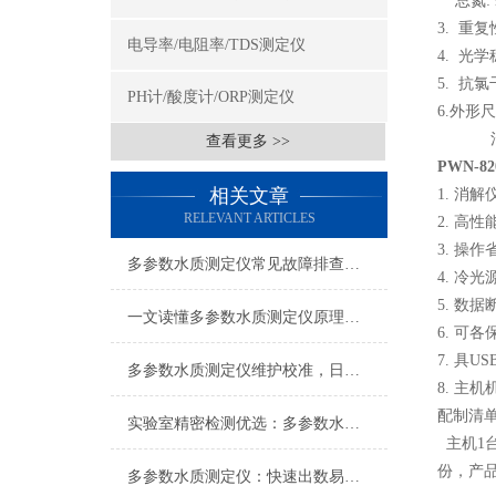
总氮: 
3. 重复
电导率/电阻率/TDS测定仪
4. 光
5. 抗氯
PH计/酸度计/ORP测定仪
6.外形尺
消解仪1
查看更多 >>
PWN-82
相关文章
1. 消
RELEVANT ARTICLES
2. 高
3. 操
多参数水质测定仪常见故障排查：数值漂移、校准失败、光源老化，一步步教你快速定位并解决日常使用痛点
4. 冷
5. 数
一文读懂多参数水质测定仪原理：COD、氨氮、总磷同步检测技术解析
6. 可
7. 具
多参数水质测定仪维护校准，日常清洁光路校准耗材更换故障排查方法
8. 主
配制清
实验室精密检测优选：多参数水质测定仪简化流程提升检测效率
主机1台
份，产品
多参数水质测定仪：快速出数易携带，助力野外水样即时分析