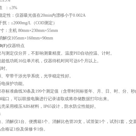
≤±5%
性 ：≤3%
学稳定性：仪器吸光值在20min内漂移小于0.002A
干扰：≤2000mg/L（COD测定）
寸：主机 80mm×230mm×55mm
05mm×160mm×90mm
0(F)
仪器特点
解仪与测定仪分开，不影响测量精度。温度PID自动控温、计时。
性能超低功耗16位单片机，仪器待机时间可达6个月以上。
作省时。
光源、窄带干涉光学系统，光学稳定性好。
据断电保护功能。
各保存标准曲线30条及199个测定值（含带时间标签年、月、日、时、分、
USB端口，可以联接电脑进行记录读取或将存储数据打印出来。
机机壳采用模压ABS材料，IP65设计，防水防尘性能好。
单
、消解仪1台、便携箱1个、消解比色管20支，试管架1个，试剂1套，交直流
合格证1份及保修卡1份。