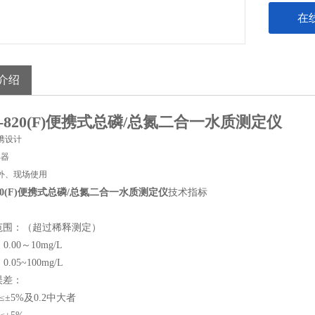
在
介绍
-820(F)便携式总磷/总氮二合一水质测定仪
携设计
解器
外、现场使用
820(F)便携式总磷/总氮二合一水质测定仪
技术指标
量范围：（超过稀释测定）
00～10mg/L
05~100mg/L
值误差：
≤±5%及0.2中大者