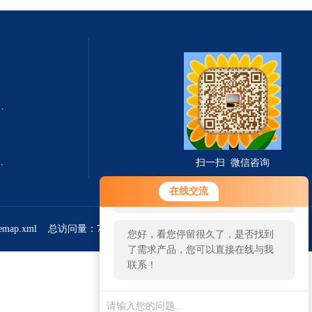
式总固体溶解度TDS测定仪
滤波相关红外吸收法）
扫一扫 微信咨询
您好！欢迎前来咨询，很高兴为您
在线交流
服务，请问您要咨询什么问题呢？
temap.xml
总访问量：766270
管理登陆
您好，看您停留很久了，是否找到
了需求产品，您可以直接在线与我
联系！