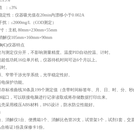
≤±5%
性 ：≤3%
学稳定性：仪器吸光值在20min内漂移小于0.002A
干扰：≤2000mg/L（COD测定）
寸：主机 80mm×230mm×55mm
05mm×160mm×90mm
0(C)
仪器特点
解仪与测定仪分开，不影响测量精度。温度PID自动控温、计时。
性能超低功耗16位单片机，仪器待机时间可达6个月以上。
作省时。
光源、窄带干涉光学系统，光学稳定性好。
据断电保护功能。
各保存标准曲线30条及199个测定值（含带时间标签年、月、日、时、分、
USB端口，可以联接电脑进行记录读取或将存储数据打印出来。
机机壳采用模压ABS材料，IP65设计，防水防尘性能好。
单
、消解仪1台、便携箱1个、消解比色管20支，试管架1个，试剂1套，交直流
合格证1份及保修卡1份。