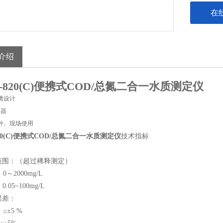
在
介绍
-820(C)便携式COD/总氮二合一水质测定仪
携设计
解器
外、现场使用
820(C)便携式COD/总氮二合一水质测定仪
技术指标
量范围：（超过稀释测定）
～2000mg/L
05~100mg/L
值误差：
≤±5 %