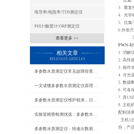
总氮: 
3. 重复
电导率/电阻率/TDS测定仪
4. 光
5. 抗氯
PH计/酸度计/ORP测定仪
6.外形尺
消解仪1
查看更多 >>
PWN-82
相关文章
1. 消
RELEVANT ARTICLES
2. 高
3. 操
多参数水质测定仪常见故障排查：数值漂移、校准失败、光源老化，一步步教你快速定位并解决日常使用痛点
4. 冷
5. 数
一文读懂多参数水质测定仪原理：COD、氨氮、总磷同步检测技术解析
6. 可
7. 具
多参数水质测定仪维护校准，日常清洁光路校准耗材更换故障排查方法
8. 主
配制清
实验室精密检测优选：多参数水质测定仪简化流程提升检测效率
主机1台
份，产品
多参数水质测定仪：快速出数易携带，助力野外水样即时分析