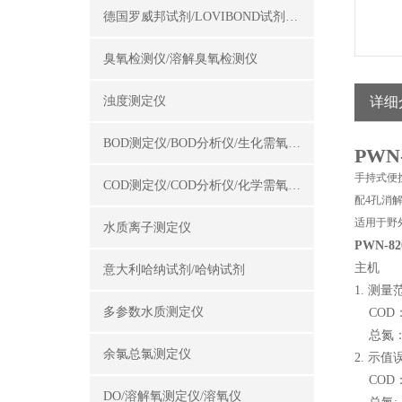
德国罗威邦试剂/LOVIBOND试剂/罗威邦试剂
臭氧检测仪/溶解臭氧检测仪
浊度测定仪
详细
BOD测定仪/BOD分析仪/生化需氧量测定仪
PWN
手持式便
COD测定仪/COD分析仪/化学需氧量测定仪
配4孔消
适用于野
水质离子测定仪
PWN-
主机
意大利哈纳试剂/哈钠试剂
1. 测
多参数水质测定仪
COD：0
总氮：0.
余氯总氯测定仪
2. 示
COD：
DO/溶解氧测定仪/溶氧仪