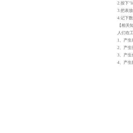
2.按下“
3.把表
4.记下
【相关
人们在
1、产
2、产
3、产
4、产