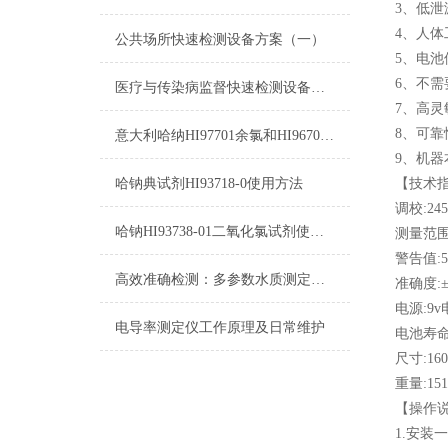
3、低
4、人
公共场所快速检测设备方案（一）
5、电
6、不需
医疗与传染病监督快速检测设备方案（一）
7、高灵
8、可
意大利哈纳HI97701余氯和HI96701余氯的区别
9、机
哈钠典试剂HI93718-0使用方法
【技术
调校:245
哈钠HI93738-01二氧化氯试剂使用参考
测量范围:0
警告值:5
高效准确检测：多参数水质测定仪在水质检测中的应用
准确度:±
电源:9v
电导率测定仪工作原理及日常维护
电池寿
尺寸:160
重量:151
【操作
1.安装