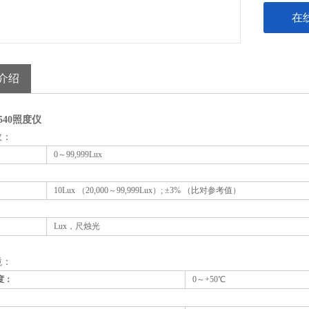
在
介绍
 540照度仪
数：
0～99,999Lux
10Lux （20,000～99,999Lux）; ±3% （比对参考值）
Lux，尺烛光
境：
度：
0～+50℃