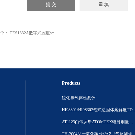
个：
TES1332A数字式照度计
Products
硫化氢气体检测仪
HI98301/HI98302笔
AT1123白俄罗斯ATOMTEX辐射剂量测量仪
TH-2004型一氧化碳分析仪（气体