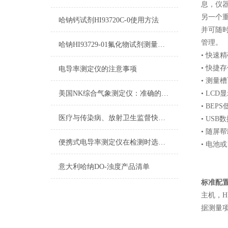
息，仪
另一个
哈钠钙试剂HI93720C-0使用方法
并可随时
管理。
哈钠HI93729-01氟化物试剂测量原理/量程/操作方法
• 快速
• 快捷
电导率测定仪的注意事项
• 测量
美国NK综合气象测定仪：准确的气象测量解决方案
• LC
• BE
医疗与传染病、放射卫生监督快速检测设备（三）
• US
• 随屏
便携式电导率测定仪在检测时选择自己较为合适的量程
• 电池
意大利哈纳DO-浊度产品清单
标准配
主机，H
据测量