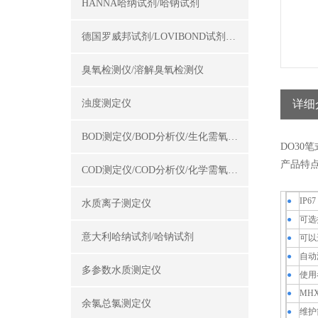
HANNA哈纳试剂/哈钠试剂
德国罗威邦试剂/LOVIBOND试剂/罗威邦试剂
臭氧检测仪/溶解臭氧检测仪
浊度测定仪
详细
BOD测定仪/BOD分析仪/生化需氧量测定仪
DO30
产品特
COD测定仪/COD分析仪/化学需氧量测定仪
●
IP
水质离子测定仪
●
可选
意大利哈纳试剂/哈钠试剂
●
可以
●
自动
多参数水质测定仪
●
使用
●
MH
余氯总氯测定仪
●
维护