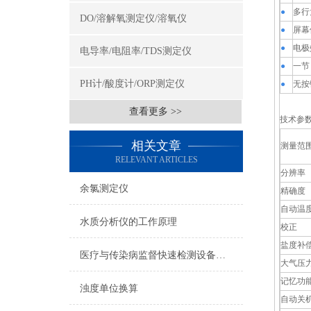
●
多行
DO/溶解氧测定仪/溶氧仪
●
屏幕
●
电极
电导率/电阻率/TDS测定仪
●
一节
PH计/酸度计/ORP测定仪
●
无按
查看更多 >>
技术参
相关文章
测量范
RELEVANT ARTICLES
分辨率
余氯测定仪
精确度
自动温
水质分析仪的工作原理
校正
盐度补
医疗与传染病监督快速检测设备方案（一）
大气压
记忆功
浊度单位换算
自动关