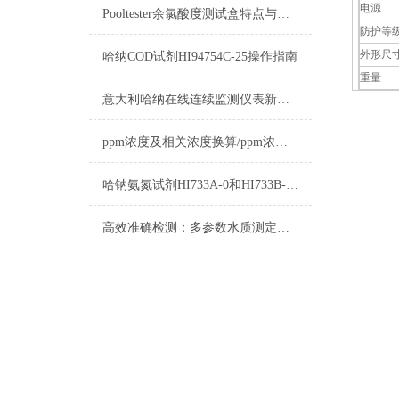
电源
Pooltester余氯酸度测试盒特点与应用
防护等
外形尺
哈纳COD试剂HI94754C-25操作指南
重量
意大利哈纳在线连续监测仪表新旧型号对照表2015
ppm浓度及相关浓度换算/ppm浓度换算
哈钠氨氮试剂HI733A-0和HI733B-0使用方法
高效准确检测：多参数水质测定仪在水质检测中的应用