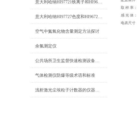
配置条件
意大利哈纳HI97721铁离子和HI96721铁离子的区别
取 样 率
感 光 体
意大利哈纳HI97727色度和HI96727色度的区别
电表尺寸
空气中氮氧化物含量测定方法探讨
余氯测定仪
公共场所卫生监督快速检测设备（三） -1
气体检测仪防爆等级术语和标准
浅析激光尘埃粒子计数器的仪器校准实验