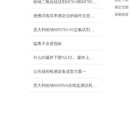
测定下限：0
哈钠二氧化硅试剂HI70-0和HI705B-0测量原理
测定范围：0.
测量精度：
便携式电导率测定仪的操作注意要点分析
意大利哈纳HI95761-01总氯试剂测量范围及操作说明
锰离子水质指标
什么叫爆炸下限%LEL、爆炸上限%UEL、爆炸极限？
公共场所检测设备选型方案一
意大利哈纳HANNA在线监测仪耗材产品清单