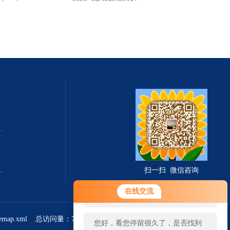
式总固体溶解度TDS测定仪
滤波相关红外吸收法）
扫一扫 微信咨询
您好！欢迎前来咨询，很高兴为您
在线交流
服务，请问您要咨询什么问题呢？
temap.xml
总访问量：766827
管理登陆
您好，看您停留很久了，是否找到