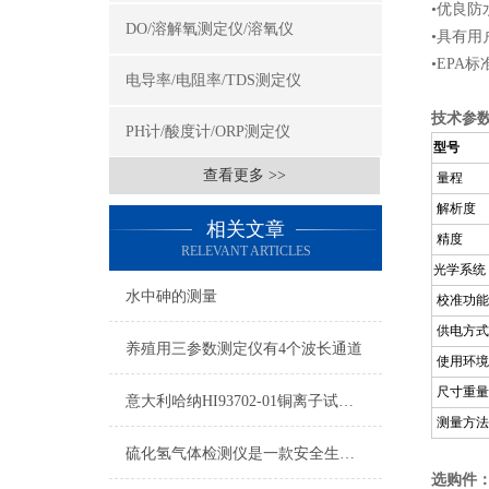
•优良
DO/溶解氧测定仪/溶氧仪
•具有
•EPA
电导率/电阻率/TDS测定仪
技术参
PH计/酸度计/ORP测定仪
型号
查看更多 >>
量程
解析度
相关文章
精度
RELEVANT ARTICLES
光学系统
水中砷的测量
校准功能
供电方式
养殖用三参数测定仪有4个波长通道
使用环境
尺寸重量
意大利哈纳HI93702-01铜离子试剂图片及参数
测量方法
硫化氢气体检测仪是一款安全生产的重要监测仪表
选购件