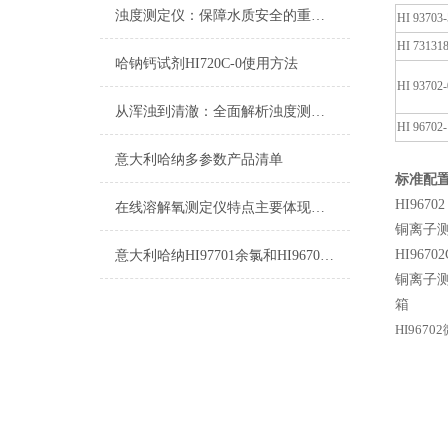
浊度测定仪：保障水质安全的重要设备
HI 93703-
HI 73131
哈钠钙试剂HI720C-0使用方法
HI 93702-
从浑浊到清澈：全面解析浊度测定仪在水质监测中的关键角色
HI 96702-
意大利哈纳多参数产品清单
标准配
HI9670
在线溶解氧测定仪特点主要体现在这几个方面
铜离子测
HI9670
意大利哈纳HI97701余氯和HI96701余氯的区别
铜离子测
箱
HI967