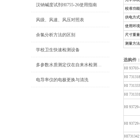
汉钠碱度试剂HI755-26使用指南
校准功能
供电方式
风级、风速、风压对照表
使用环境
余氯分析方法的区别
尺寸重量
测量方法
学校卫生快速检测设备
选购件
多参数水质测定仪在自来水检测上的应用
HI 93703-
HI 73131
电导率仪的电极更换与清洗
HI 73133
HI 73133
HI 93729-
HI 93729-
HI731342