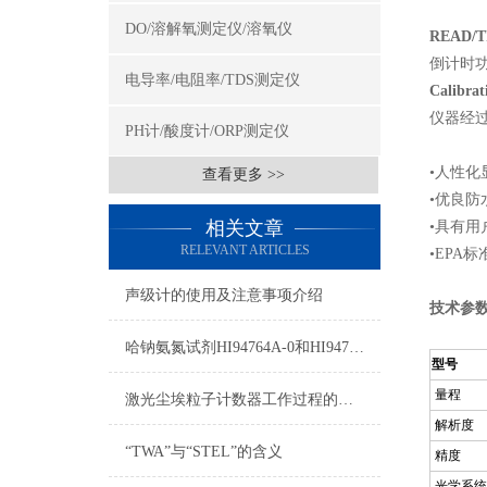
DO/溶解氧测定仪/溶氧仪
READ/T
倒计时
电导率/电阻率/TDS测定仪
Calibrat
仪器经过
PH计/酸度计/ORP测定仪
•人性化
查看更多 >>
•优良
相关文章
•具有
RELEVANT ARTICLES
•EPA
声级计的使用及注意事项介绍
技术参
哈钠氨氮试剂HI94764A-0和HI94764-0测量原理
型号
量程
激光尘埃粒子计数器工作过程的简述
解析度
“TWA”与“STEL”的含义
精度
光学系统