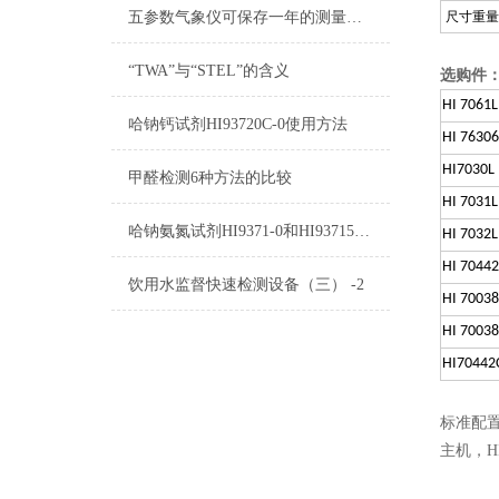
五参数气象仪可保存一年的测量数据
尺寸重量
“TWA”与“STEL”的含义
选购件
HI 7061L
哈钠钙试剂HI93720C-0使用方法
HI 76306
HI7030L
甲醛检测6种方法的比较
HI 7031L
哈钠氨氮试剂HI9371-0和HI93715B-0使用方法
HI 7032L
HI 7044
饮用水监督快速检测设备（三） -2
HI 7003
HI 7003
HI70442
标准配
主机，H