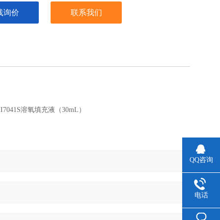
线询价
联系我们
I7041S溶氧填充液（30mL）
QQ咨询
电话