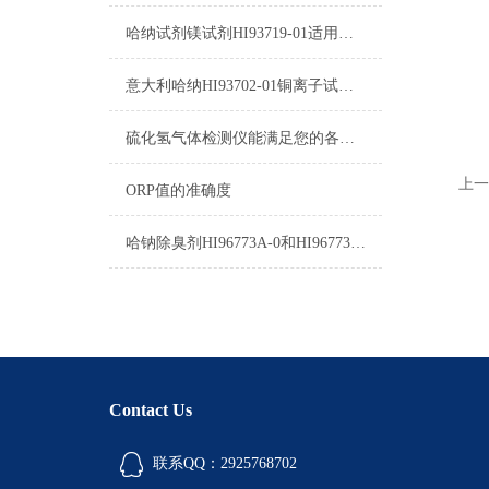
哈纳试剂镁试剂HI93719-01适用仪表及操作指南
意大利哈纳HI93702-01铜离子试剂图片及参数
硫化氢气体检测仪能满足您的各种需要
上一
ORP值的准确度
哈钠除臭剂HI96773A-0和HI96773B-0使用方法
Contact Us
联系QQ：2925768702