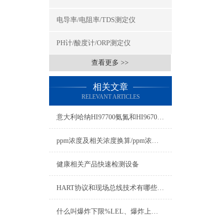
电导率/电阻率/TDS测定仪
PH计/酸度计/ORP测定仪
查看更多 >>
相关文章
RELEVANT ARTICLES
意大利哈纳HI97700氨氮和HI96700氨氮的区别
ppm浓度及相关浓度换算/ppm浓度换算
健康相关产品快速检测设备
HART协议和现场总线技术有哪些异同
什么叫爆炸下限%LEL、爆炸上限%UEL、爆炸极限？