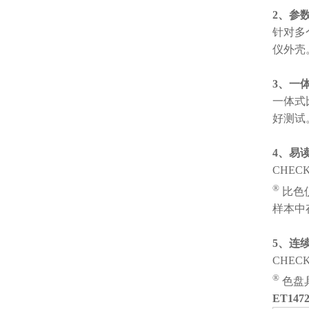
2、参
针对多
仪外壳
3、一
一体式
好测试
4、易
CHECK
®
比色
样本中
5、连
CHECK
®
色盘
ET14