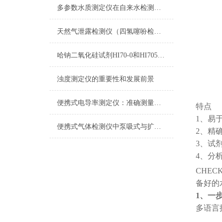
多参数水质测定仪在自来水检测上的应用
天然气泄露检测仪（四氢噻吩检测仪）
哈钠二氧化硅试剂HI70-0和HI705B-0测量原理
浊度测定仪的重要性和发展前景
便携式电导率测定仪：准确测量水质电导率，保障饮用水安全与健康
特点
1、易
便携式气体检测仪中泵吸式与扩散式的区别
2、精
3、试剂
4、分
CHECK
备好的
1、一
多语言