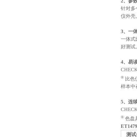
2、参
针对多
仪外壳
3、一
一体式
好测试
4、易
CHECK
®
比色
样本中
5、连
CHECK
®
色盘
ET14
测试