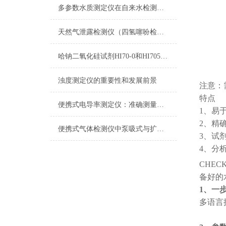
多参数水质测定仪在自来水检测上的应用
天然气泄露检测仪（四氢噻吩检测仪）
哈钠二氧化硅试剂HI70-0和HI705B-0测量原理
浊度测定仪的重要性和发展前景
注意：需
特点
便携式电导率测定仪：准确测量水质电导率，保障饮用水安全与健康
1、易
2、精
便携式气体检测仪中泵吸式与扩散式的区别
3、试剂
4、分
CHECK
备好的
1、一
多语言