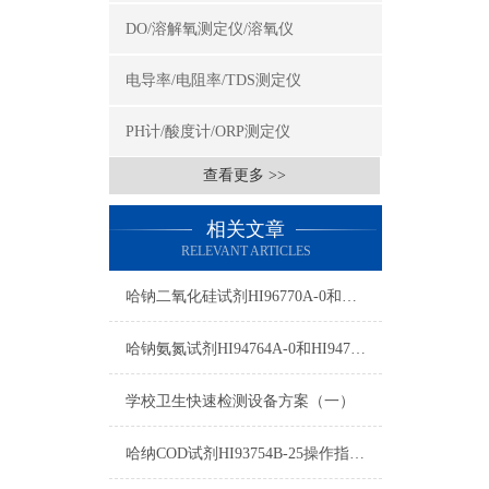
DO/溶解氧测定仪/溶氧仪
电导率/电阻率/TDS测定仪
PH计/酸度计/ORP测定仪
查看更多 >>
相关文章
RELEVANT ARTICLES
哈钠二氧化硅试剂HI96770A-0和HI96770B-0使用方法
哈钠氨氮试剂HI94764A-0和HI94764-0测量原理
学校卫生快速检测设备方案（一）
哈纳COD试剂HI93754B-25操作指南及测量标准