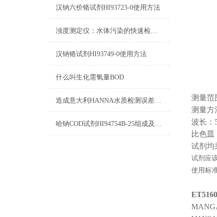
汉钠六价铬试剂HI93723-0使用方法
浊度测定仪：水体污染的快速检测仪器
汉钠铬试剂HI93749-0使用方法
什么叫生化需氧量BOD
测量范围：
造成意大利HANNA水质检测误差的原因！
测量方
波长：5
哈钠COD试剂HI94754B-25组成及测量范围
比色皿：
试剂均
试剂应
使用标
ET51
MANGA