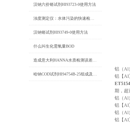
汉钠六价铬试剂HI93723-0使用方法
浊度测定仪：水体污染的快速检测仪器
汉钠铬试剂HI93749-0使用方法
什么叫生化需氧量BOD
造成意大利HANNA水质检测误差的原因！
铝（Al
哈钠COD试剂HI94754B-25组成及测量范围
铝【A
ET51
期，超
铝（Al
铝【A
铝（Al
铝【A