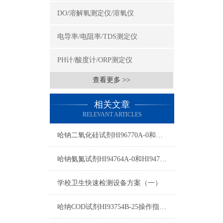
DO/溶解氧测定仪/溶氧仪
电导率/电阻率/TDS测定仪
PH计/酸度计/ORP测定仪
查看更多 >>
相关文章
RELEVANT ARTICLES
哈钠二氧化硅试剂HI96770A-0和HI96770B-0使用方法
哈钠氨氮试剂HI94764A-0和HI94764-0测量原理
学校卫生快速检测设备方案（一）
哈纳COD试剂HI93754B-25操作指南及测量标准