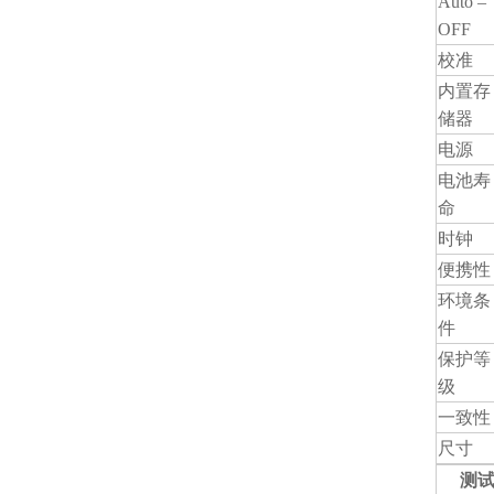
Auto –
OFF
校准
内置存
储器
电源
电池寿
命
时钟
便携性
环境条
件
保护等
级
一致性
尺寸
测