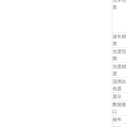
光学性
质
波长精
度
光度范
围
光度精
度
适用比
色皿
显示
数据接
口
操作