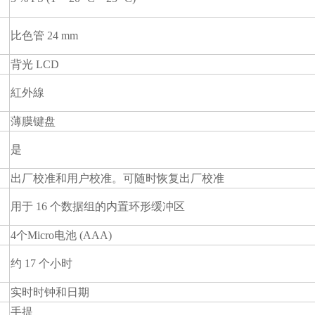
比色管 24 mm
背光 LCD
紅外線
薄膜键盘
是
出厂校准和用户校准。可随时恢复出厂校准
用于 16 个数据组的内置环形缓冲区
4个Micro电池 (AAA)
约 17 个小时
实时时钟和日期
手提