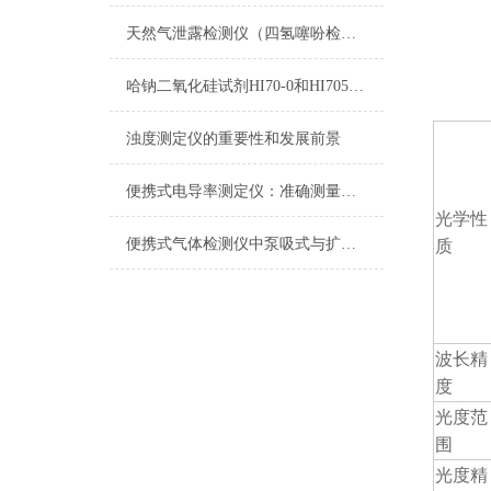
天然气泄露检测仪（四氢噻吩检测仪）
哈钠二氧化硅试剂HI70-0和HI705B-0测量原理
浊度测定仪的重要性和发展前景
便携式电导率测定仪：准确测量水质电导率，保障饮用水安全与健康
光学性
便携式气体检测仪中泵吸式与扩散式的区别
质
波长精
度
光度范
围
光度精