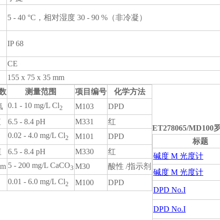
5 - 40 °C，相对湿度 30 - 90 %（非冷凝）
IP 68
CE
155 x 75 x 35 mm
数
测量范围
项目编号
化学方法
0.1 - 10 mg/L Cl
氯
M103
DPD
2
值
6.5 - 8.4 pH
M331
红
ET278065/MD
0.02 - 4.0 mg/L Cl
M101
DPD
2
标题
值
6.5 - 8.4 pH
M330
红
碱度 M 光度计
5 - 200 mg/L CaCO
-m
M30
酸性 /指示剂
3
碱度 M 光度计
0.01 - 6.0 mg/L Cl
M100
DPD
2
DPD No.I
DPD No.I