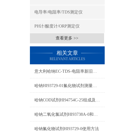
电导率/电阻率/TDS测定仪
PH计/酸度计/ORP测定仪
查看更多 >>
相关文章
RELEVANT ARTICLES
意大利哈纳EC-TDS-电阻率新旧型号对照表2015
哈钠HI93729-01氟化物试剂测量原理/量程/操作方法
哈钠COD试剂HI94754C-25组成及测量范围
哈钠二氧化氯试剂HI93738A-0和HI93738B-0使用方法
哈钠氟化物试剂HI93729-0使用方法