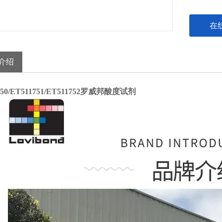
在
介绍
750/ET511751/ET511752罗威邦酸度试剂