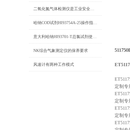
二氧化氮气体检测仪是工业安全生产中*的防护设备
哈纳COD试剂HI93754A-25操作指南及测量标准
意大利哈纳HI93701-T总氯试剂使用说明及详细参数
51175
NK综合气象测定仪的保养要求
ET511
风速计有两种工作模式
ET5117
定制专用
ET5117
定制专用
ET5117
定制专用
ET5117
定制专用