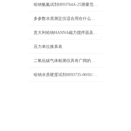
哈纳氨氮试剂HI93764A-25测量范围及操作指南
多参数水质测定仪适合用在什么场合？
意大利哈纳HANNA磁力搅拌器及其它产品清单
压力单位换算表
二氧化碳气体检测仪具有广阔的应用市场
哈纳水质硬度试剂HI93735-00/01/02选购指南