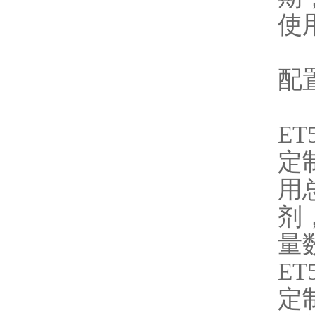
使
配
ET
定
用
剂
量
ET
定