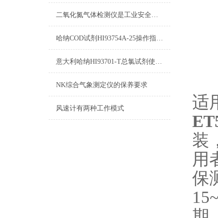
二氧化氮气体检测仪是工业安全生产中*的防护设备
哈纳COD试剂HI93754A-25操作指南及测量标准
意大利哈纳HI93701-T总氯试剂使用说明及详细参数
NK综合气象测定仪的保养要求
适
风速计有两种工作模式
ET
装
用
保
1
期