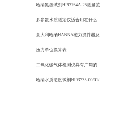
哈纳氨氮试剂HI93764A-25测量范围及操作指南
多参数水质测定仪适合用在什么场合？
意大利哈纳HANNA磁力搅拌器及其它产品清单
压力单位换算表
二氧化碳气体检测仪具有广阔的应用市场
哈纳水质硬度试剂HI93735-00/01/02选购指南