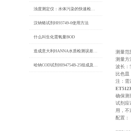
浊度测定仪：水体污染的快速检测仪器
汉钠铬试剂HI93749-0使用方法
什么叫生化需氧量BOD
造成意大利HANNA水质检测误差的原因！
测量范围：
测量方
哈钠COD试剂HI94754B-25组成及测量范围
波长：5
比色皿：
注：需选
ET51
确保测
试剂应
用，不
配置：