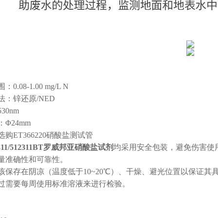
0.08-1.00 mg/L N
法：锌还原/NED
30nm
Φ24mm
购ET366220硝酸盐测试管
2311/512311BT罗威邦亚硝酸盐试剂
均采用安全包装，避免伤害使
量准确性和可靠性。
该保存在阴凉（温度低于10~20℃）、干燥、避光位置以保证
过需要每周使用标准溶液来进行检验。