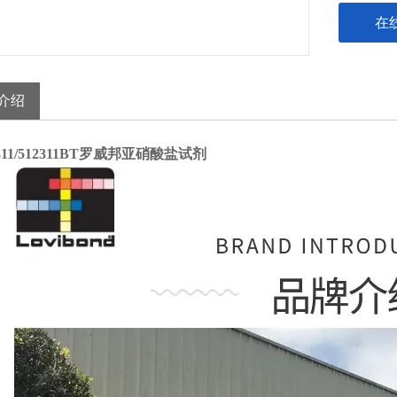
在
介绍
2311/512311BT罗威邦亚硝酸盐试剂