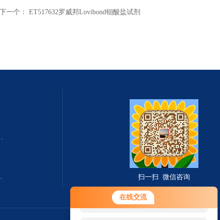
下一个：
ET517632罗威邦Lovibond钼酸盐试剂
式总固体溶解度TDS测定仪
滤波相关红外吸收法）
扫一扫 微信咨询
您好！欢迎前来咨询，很高兴为您
在线交流
服务，请问您要咨询什么问题呢？