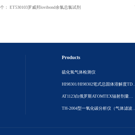
个：
ET530103罗威邦lovibond余氯总氯试剂
Products
硫化氢气体检测仪
HI98301/HI98302笔
AT1123白俄罗斯ATOMTEX辐射剂量测量仪
TH-2004型一氧化碳分析仪（气体