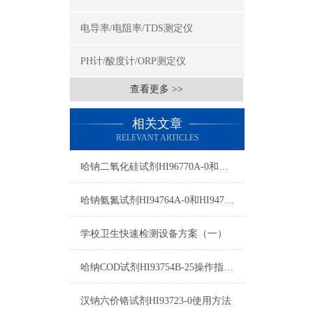
电导率/电阻率/TDS测定仪
PH计/酸度计/ORP测定仪
查看更多 >>
相关文章
RELEVANT ARTICLES
哈钠二氧化硅试剂HI96770A-0和HI96770B-0使用方法
哈钠氨氮试剂HI94764A-0和HI94764-0测量原理
学校卫生快速检测设备方案（一）
哈纳COD试剂HI93754B-25操作指南及测量标准
汉钠六价铬试剂HI93723-0使用方法