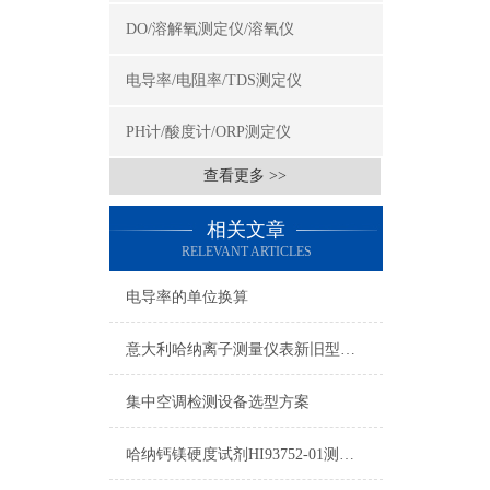
DO/溶解氧测定仪/溶氧仪
电导率/电阻率/TDS测定仪
PH计/酸度计/ORP测定仪
查看更多 >>
相关文章
RELEVANT ARTICLES
电导率的单位换算
意大利哈纳离子测量仪表新旧型号对照表2015
集中空调检测设备选型方案
哈纳钙镁硬度试剂HI93752-01测量原理及量程