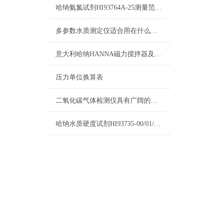
哈纳氨氮试剂HI93764A-25测量范围及操作指南
多参数水质测定仪适合用在什么场合？
意大利哈纳HANNA磁力搅拌器及其它产品清单
压力单位换算表
二氧化碳气体检测仪具有广阔的应用市场
哈纳水质硬度试剂HI93735-00/01/02选购指南