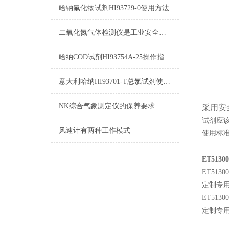
哈钠氟化物试剂HI93729-0使用方法
二氧化氮气体检测仪是工业安全生产中*的防护设备
哈纳COD试剂HI93754A-25操作指南及测量标准
意大利哈纳HI93701-T总氯试剂使用说明及详细参数
NK综合气象测定仪的保养要求
采用安
试剂应
风速计有两种工作模式
使用标
ET5130
ET51300
定制专用
ET51300
定制专用