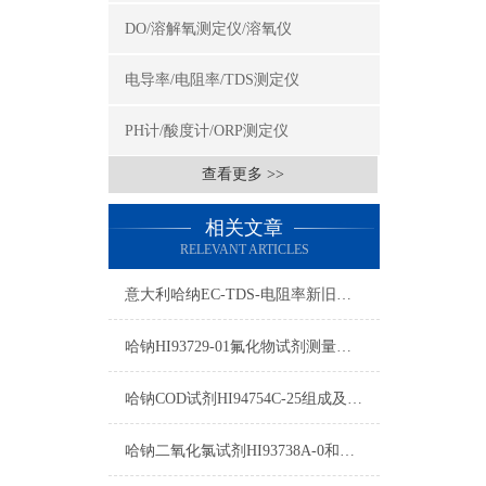
DO/溶解氧测定仪/溶氧仪
电导率/电阻率/TDS测定仪
PH计/酸度计/ORP测定仪
查看更多 >>
相关文章
RELEVANT ARTICLES
意大利哈纳EC-TDS-电阻率新旧型号对照表2015
哈钠HI93729-01氟化物试剂测量原理/量程/操作方法
哈钠COD试剂HI94754C-25组成及测量范围
哈钠二氧化氯试剂HI93738A-0和HI93738B-0使用方法